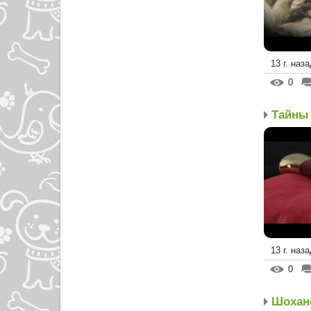
13 г. наза
0
Тайны 
13 г. наза
0
Шохан