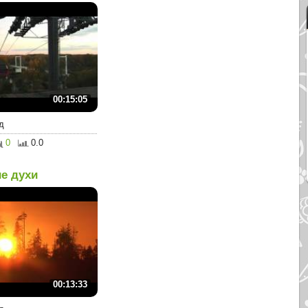
00:15:05
д
0
0.0
е духи
00:13:33