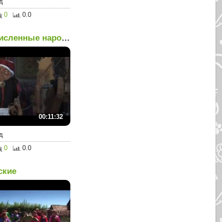
д
0
0.0
Малочисленные народы Ро...
00:11:32
д
0
0.0
ские