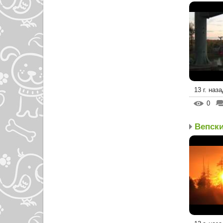
13 г. наза
0
Вепски