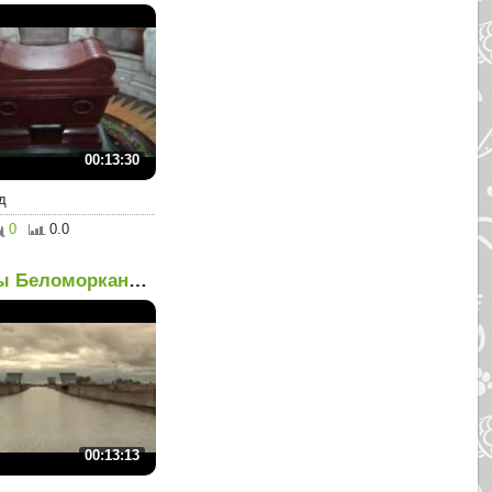
00:13:30
д
0
0.0
Шлюзы Беломорканала
00:13:13