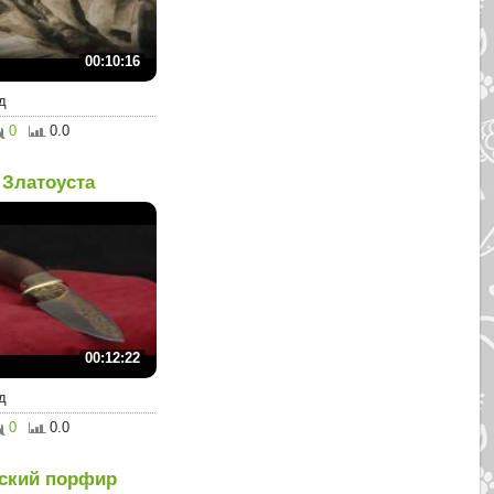
00:10:16
д
0
0.0
Златоуста
00:12:22
д
0
0.0
ский порфир