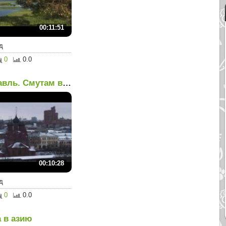
00:11:51
д
0
0.0
Ярославль. Смутам вопреки
00:10:28
д
0
0.0
 в азию