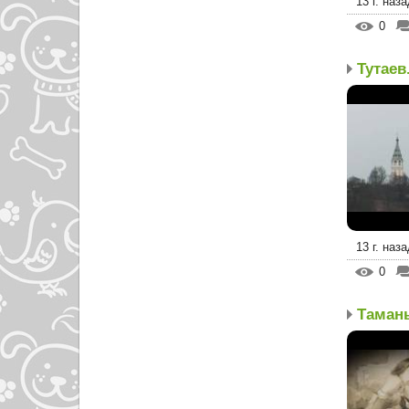
13 г. наза
0
Тутаев
13 г. наза
0
Таман