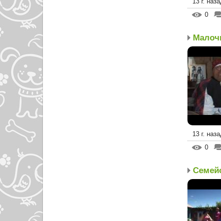
13 г. наза
0
13 г. наза
0
Семей