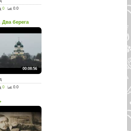
д
0
0.0
. Два берега
00:08:56
д
0
0.0
ь