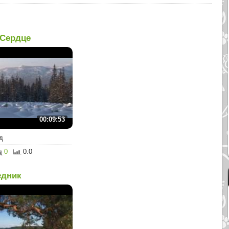
-Сердце
00:09:53
д
0
0.0
едник