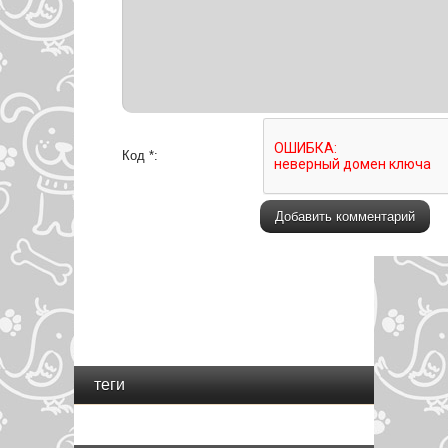
Код *:
теги