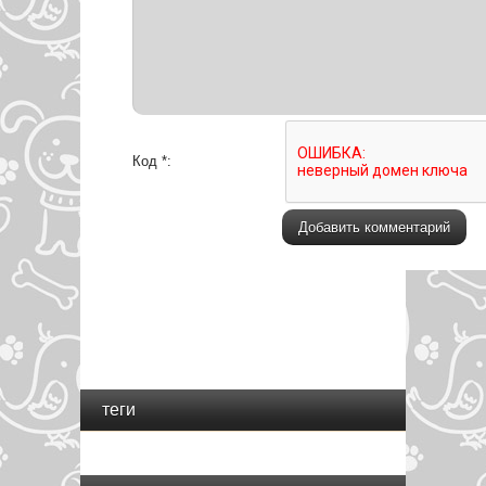
Код *:
теги