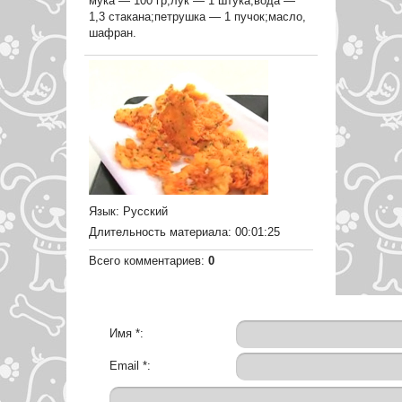
мука — 100 гр;лук — 1 штука;вода —
1,3 стакана;петрушка — 1 пучок;масло,
шафран.
Язык
: Русский
Длительность материала
: 00:01:25
Всего комментариев
:
0
Имя *:
Email *: