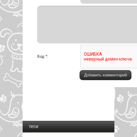
Код *:
теги