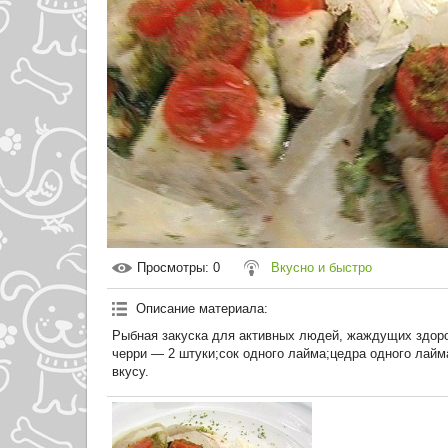
Просмотры
: 0
Вкусно и быстро
Описание материала
:
Рыбная закуска для активных людей, жаждущих здоро
черри — 2 штуки;сок одного лайма;цедра одного лайм
вкусу.