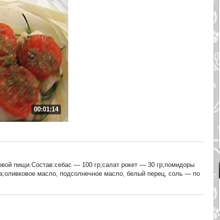
00:01:14
вой пищи.Состав:себас — 100 гр;салат рокет — 30 гр;помидоры
а;оливковое масло, подсолнечное масло, белый перец, соль — по