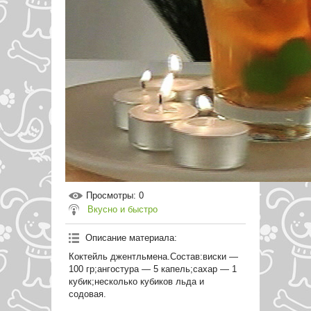
Просмотры
: 0
Вкусно и быстро
Описание материала
:
Коктейль джентльмена.Состав:виски —
100 гр;ангостура — 5 капель;сахар — 1
кубик;несколько кубиков льда и
содовая.