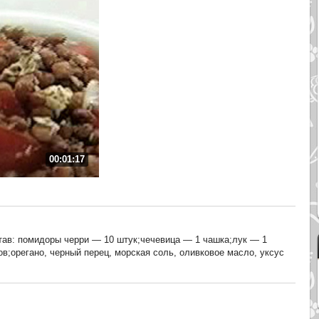
00:01:17
тав: помидоры черри — 10 штук;чечевица — 1 чашка;лук — 1
в;орегано, черный перец, морская соль, оливковое масло, уксус