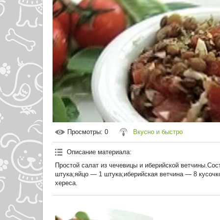
Просмотры
: 0
Вкусно и быстро
Описание материала
:
Простой салат из чечевицы и иберийской ветчины.Сос
штука;яйцо — 1 штука;иберийская ветчина — 8 кусочко
хереса.