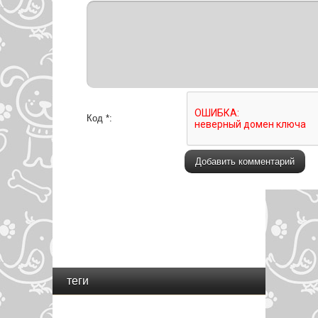
Код *:
теги