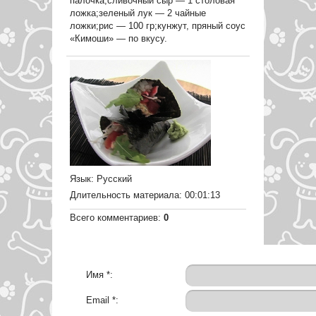
палочка;сливочный сыр — 1 столовая
ложка;зеленый лук — 2 чайные
ложки;рис — 100 гр;кунжут, пряный соус
«Кимоши» — по вкусу.
Язык
: Русский
Длительность материала
: 00:01:13
Всего комментариев
:
0
Имя *:
Email *: