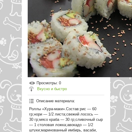
Просмотры
: 0
Вкусно и быстро
Описание материала
:
Роллы «Хура-маки».Состав:рис — 60
гр;нори — 1/2 листа;свежий лосось —
30 гр;мясо краба — 30 гр;сливочный сыр
— 1 столовая ложка;авокадо — 1/2
штуки;маринованный имбирь, васаби,