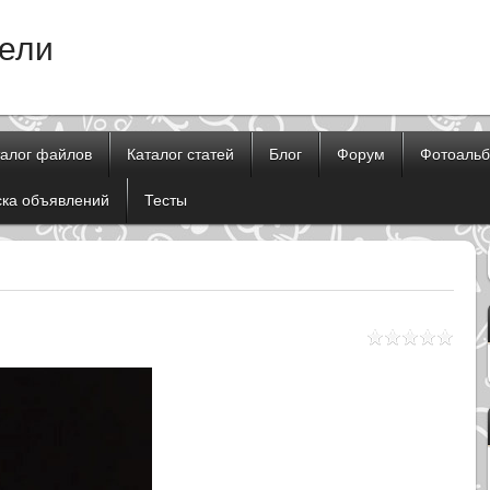
тели
талог файлов
Каталог статей
Блог
Форум
Фотоаль
ска объявлений
Тесты