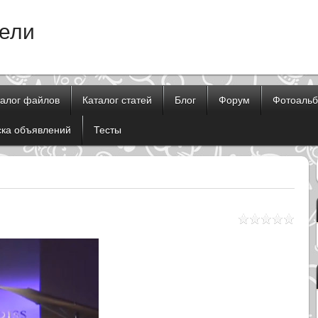
тели
талог файлов
Каталог статей
Блог
Форум
Фотоаль
ска объявлений
Тесты