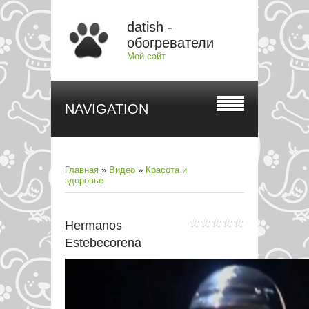
datish -
обогреватели
Мой сайт
NAVIGATION
Главная
»
Видео
»
Красота и
здоровье
Hermanos
Estebecorena