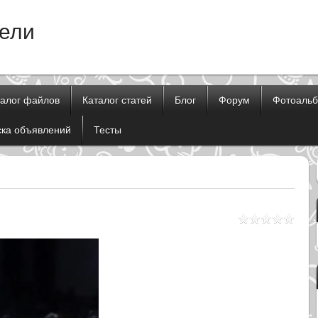
тели
талог файлов
Каталог статей
Блог
Форум
Фотоаль
ска объявлений
Тесты