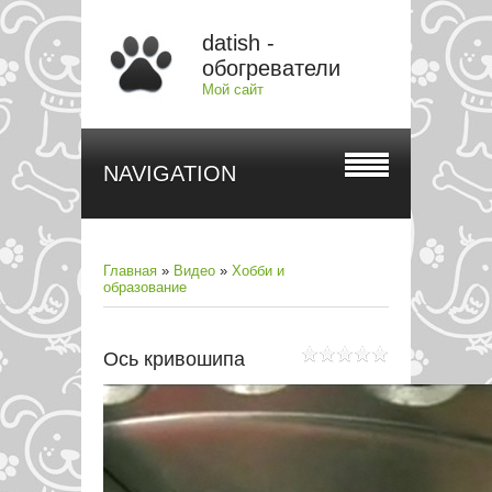
datish -
обогреватели
Мой сайт
NAVIGATION
Главная
»
Видео
»
Хобби и
образование
Ось кривошипа