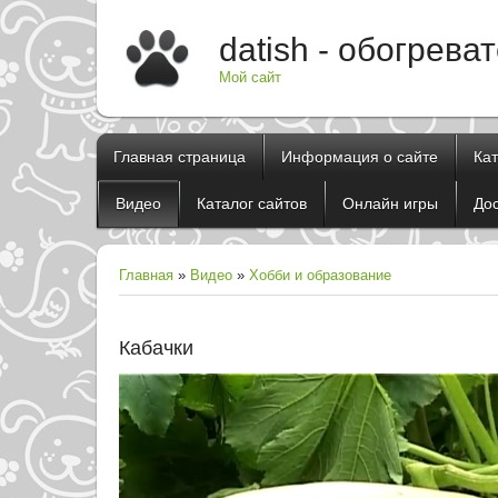
datish - обогрева
Мой сайт
Главная страница
Информация о сайте
Ка
Видео
Каталог сайтов
Онлайн игры
До
Главная
»
Видео
»
Хобби и образование
Кабачки