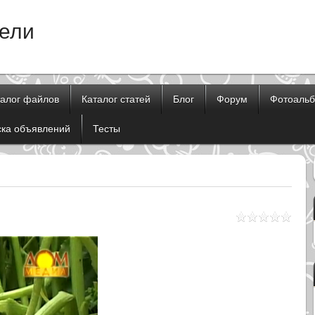
тели
талог файлов
Каталог статей
Блог
Форум
Фотоаль
ска объявлений
Тесты