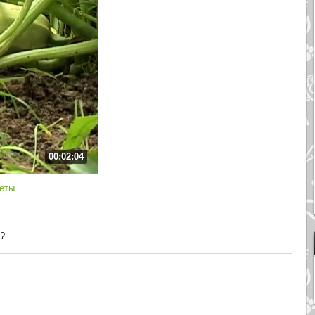
00:02:04
веты
ь?