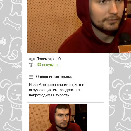
Просмотры
: 0
30 секунд о...
Описание материала
:
Иван Алексеев заявляет, что в
окружающих его раздражает
непроходимая тупость.