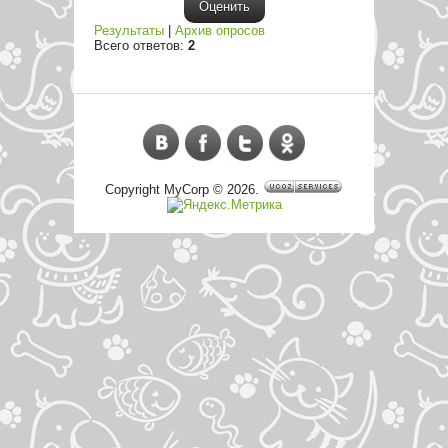
Результаты
|
Архив опросов
Всего ответов:
2
Copyright MyCorp © 2026
.