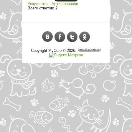
Результаты
|
Архив опросов
Всего ответов:
2
Copyright MyCorp © 2026
.