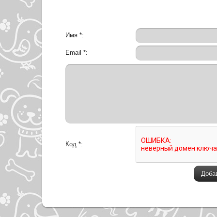
Имя *:
Email *:
Код *: