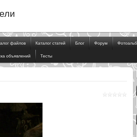
тели
талог файлов
Каталог статей
Блог
Форум
Фотоаль
ска объявлений
Тесты