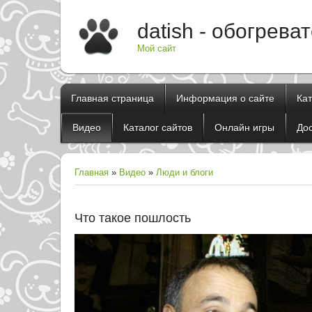
datish - обогрева
Мой сайт
Главная страница
Информация о сайте
Ка
Видео
Каталог сайтов
Онлайн игры
До
Главная
»
Видео
»
Люди и блоги
Что такое пошлость