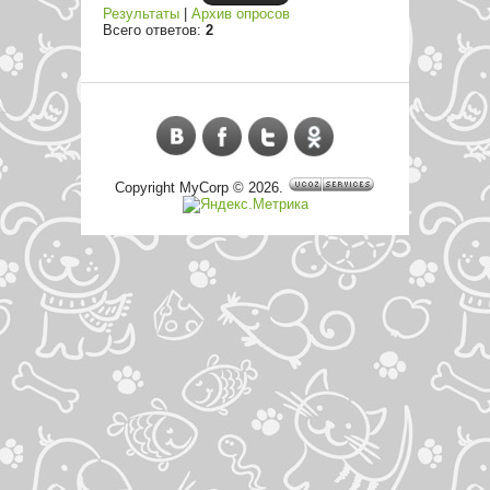
Результаты
|
Архив опросов
Всего ответов:
2
Copyright MyCorp © 2026
.