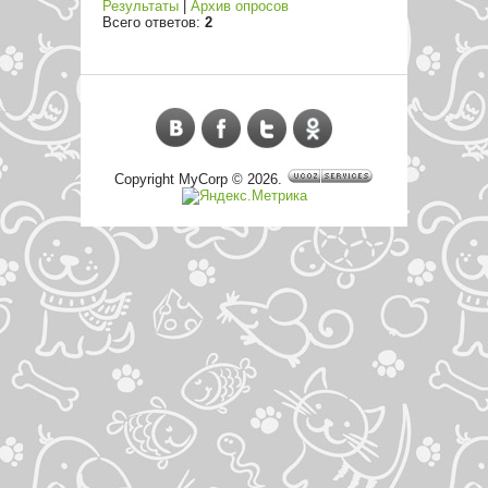
Результаты
|
Архив опросов
Всего ответов:
2
Copyright MyCorp © 2026
.