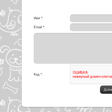
Имя *:
Email *:
Код *: