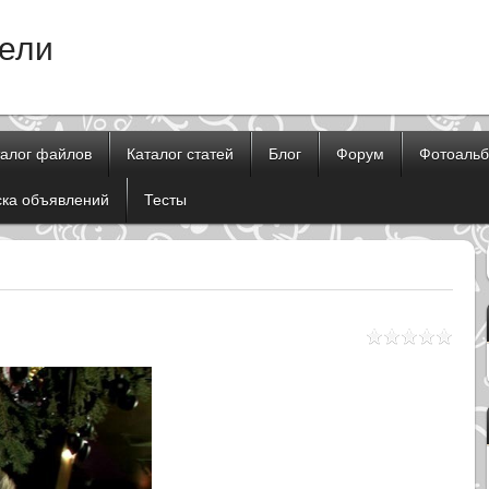
тели
талог файлов
Каталог статей
Блог
Форум
Фотоаль
ска объявлений
Тесты