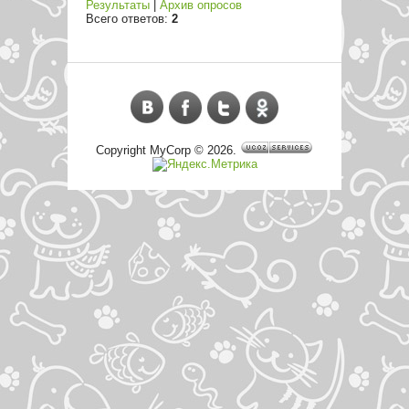
Результаты
|
Архив опросов
Всего ответов:
2
Copyright MyCorp © 2026
.