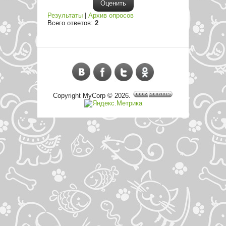
Результаты
|
Архив опросов
Всего ответов:
2
Copyright MyCorp © 2026
.