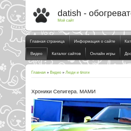
datish - обогрева
Мой сайт
Главная страница
Информация о сайте
Ка
Видео
Каталог сайтов
Онлайн игры
До
Главная
»
Видео
»
Люди и блоги
Хроники Селигера. МАМИ