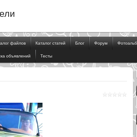
тели
талог файлов
Каталог статей
Блог
Форум
Фотоаль
ска объявлений
Тесты