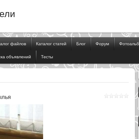
тели
талог файлов
Каталог статей
Блог
Форум
Фотоаль
ска объявлений
Тесты
ылья