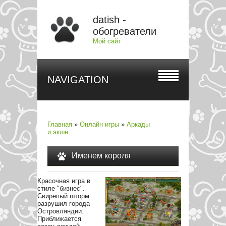
datish -
обогреватели
Мой сайт
NAVIGATION
Главная
»
Онлайн игры
»
Аркады
и экшн
Именем короля
Красочная игра в
стиле "бизнес".
Свирепый шторм
разрушил города
Островляндии.
Приближается