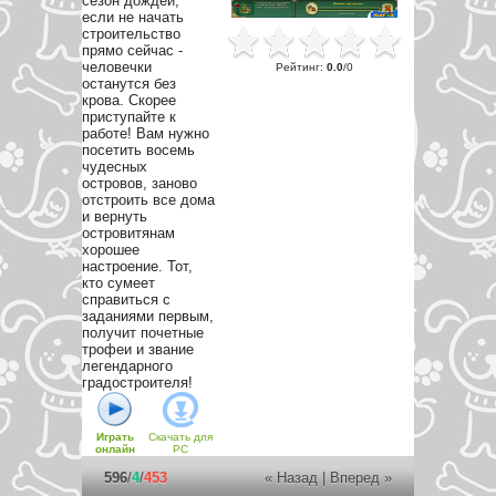
сезон дождей,
если не начать
строительство
прямо сейчас -
человечки
Рейтинг
:
0.0
/
0
останутся без
крова. Скорее
приступайте к
работе! Вам нужно
посетить восемь
чудесных
островов, заново
отстроить все дома
и вернуть
островитянам
хорошее
настроение. Тот,
кто сумеет
справиться с
заданиями первым,
получит почетные
трофеи и звание
легендарного
градостроителя!
Играть
Скачать для
онлайн
PC
596
/
4
/
453
« Назад
|
Вперед »