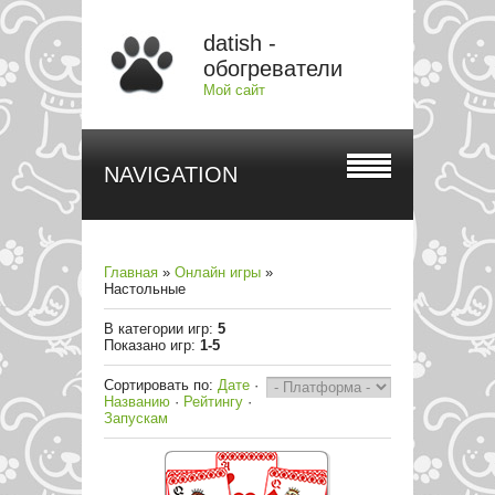
datish -
обогреватели
Мой сайт
NAVIGATION
Главная
»
Онлайн игры
»
Настольные
В категории игр
:
5
Показано игр
:
1-5
Сортировать по
:
Дате
·
Названию
·
Рейтингу
·
Запускам