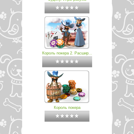
Король покера 2. Расшир...
Король покера