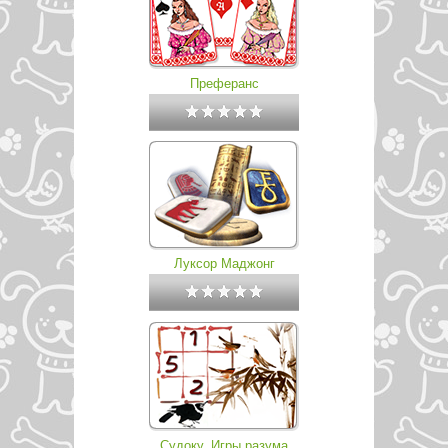
Преферанс
Луксор Маджонг
Судоку. Игры разума