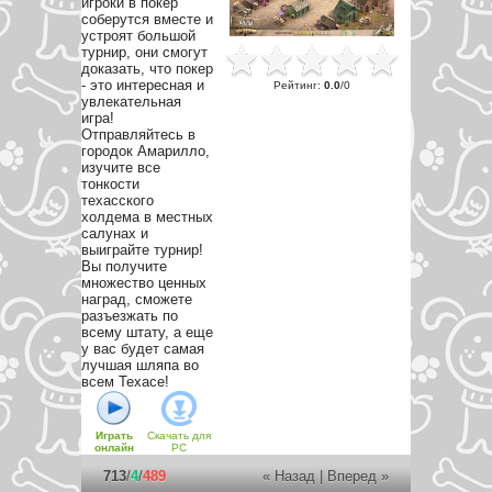
игроки в покер
соберутся вместе и
устроят большой
турнир, они смогут
доказать, что покер
- это интересная и
Рейтинг
:
0.0
/
0
увлекательная
игра!
Отправляйтесь в
городок Амарилло,
изучите все
тонкости
техасского
холдема в местных
салунах и
выиграйте турнир!
Вы получите
множество ценных
наград, сможете
разъезжать по
всему штату, а еще
у вас будет самая
лучшая шляпа во
всем Техасе!
Играть
Скачать для
онлайн
PC
713
/
4
/
489
« Назад
|
Вперед »