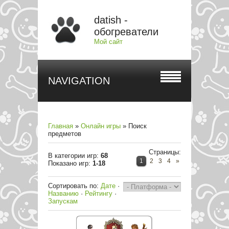
datish -
обогреватели
Мой сайт
NAVIGATION
Главная
»
Онлайн игры
» Поиск
предметов
Страницы
:
В категории игр
:
68
1
2
3
4
»
Показано игр
:
1-18
Сортировать по
:
Дате
·
Названию
·
Рейтингу
·
Запускам