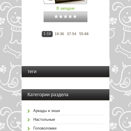
В западне
1-18
19-36
37-54
55-68
теги
Категории раздела
Аркады и экшн
Настольные
Головоломки