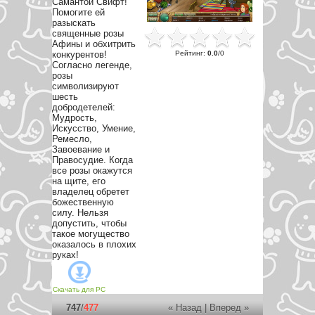
Самантой Свифт!
Помогите ей
разыскать
священные розы
Афины и обхитрить
Рейтинг
:
0.0
/
0
конкурентов!
Согласно легенде,
розы
символизируют
шесть
добродетелей:
Мудрость,
Искусство, Умение,
Ремесло,
Завоевание и
Правосудие. Когда
все розы окажутся
на щите, его
владелец обретет
божественную
силу. Нельзя
допустить, чтобы
такое могущество
оказалось в плохих
руках!
Скачать для
PC
747
/
477
« Назад
|
Вперед »