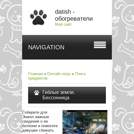
datish -
обогреватели
Мой сайт
NAVIGATION
Главная
»
Онлайн игры
»
Поиск
предметов
Гиблые земли.
Бессонница
Соберите для
Энжел важные
сведения о ее
болезни и помогите
девушке сбежать