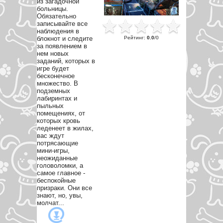
из загадочной
больницы.
Обязательно
записывайте все
наблюдения в
Рейтинг
:
0.0
/
0
блокнот и следите
за появлением в
нем новых
заданий, которых в
игре будет
бесконечное
множество. В
подземных
лабиринтах и
пыльных
помещениях, от
которых кровь
леденеет в жилах,
вас ждут
потрясающие
мини-игры,
неожиданные
головоломки, а
самое главное -
беспокойные
призраки. Они все
знают, но, увы,
молчат...