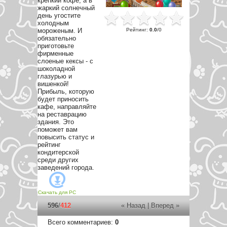
крепкий кофе, а в
жаркий солнечный
день угостите
холодным
Рейтинг
:
0.0
/
0
мороженым. И
обязательно
приготовьте
фирменные
слоеные кексы - с
шоколадной
глазурью и
вишенкой!
Прибыль, которую
будет приносить
кафе, направляйте
на реставрацию
здания. Это
поможет вам
повысить статус и
рейтинг
кондитерской
среди других
заведений города.
Скачать для
PC
596
/
412
« Назад
|
Вперед »
Всего комментариев
:
0