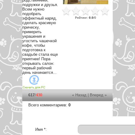
родственники,
подружки и друзья.
Всем нужно
подобрать
Рейтинг
:
0.0
/
0
эффектный наряд,
сделать красивую
прическу,
примерить
украшения и
угостить чашечкой
кофе, чтобы
подготовка к
свадьбе стала еще
приятнее! Пора
открывать салон:
первый рабочий
день начинается...
Скачать для
PC
617
/
430
« Назад
|
Вперед »
Всего комментариев
:
0
Имя *: