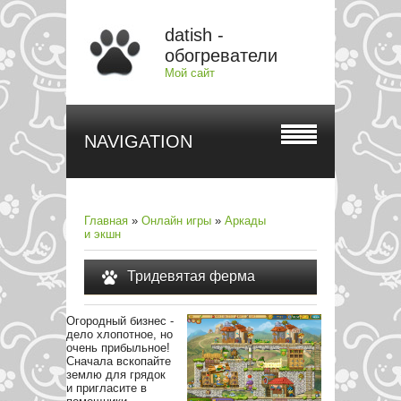
datish -
обогреватели
Мой сайт
NAVIGATION
Главная
»
Онлайн игры
»
Аркады
и экшн
Тридевятая ферма
Огородный бизнес -
дело хлопотное, но
очень прибыльное!
Сначала вскопайте
землю для грядок
и пригласите в