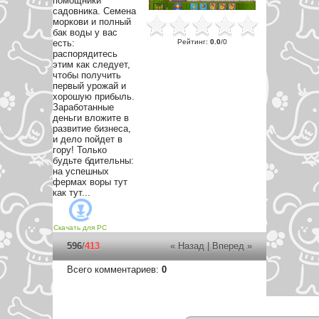
помощники
садовника. Семена
моркови и полный
бак воды у вас
Рейтинг
:
0.0
/
0
есть:
распорядитесь
этим как следует,
чтобы получить
первый урожай и
хорошую прибыль.
Заработанные
деньги вложите в
развитие бизнеса,
и дело пойдет в
гору! Только
будьте бдительны:
на успешных
фермах воры тут
как тут...
Скачать для
PC
596
/
413
« Назад
|
Вперед »
Всего комментариев
:
0