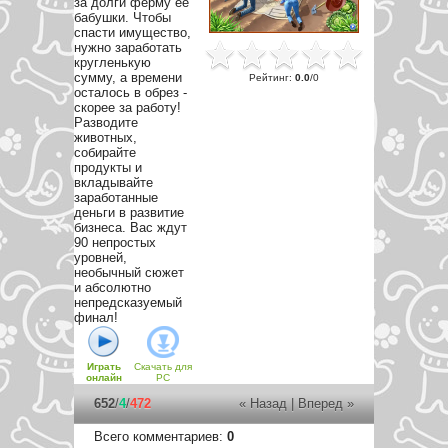
за долги ферму ее
бабушки. Чтобы
спасти имущество,
нужно заработать
кругленькую
сумму, а времени
Рейтинг
:
0.0
/
0
осталось в обрез -
скорее за работу!
Разводите
животных,
собирайте
продукты и
вкладывайте
заработанные
деньги в развитие
бизнеса. Вас ждут
90 непростых
уровней,
необычный сюжет
и абсолютно
непредсказуемый
финал!
Играть
Скачать для
онлайн
PC
652
/
4
/
472
« Назад
|
Вперед »
Всего комментариев
:
0