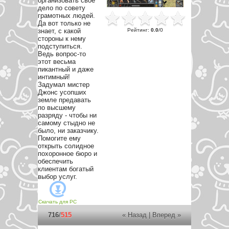
организовать свое
дело по совету
грамотных людей.
Да вот только не
Рейтинг
:
0.0
/
0
знает, с какой
стороны к нему
подступиться.
Ведь вопрос-то
этот весьма
пикантный и даже
интимный!
Задумал мистер
Джонс усопших
земле предавать
по высшему
разряду - чтобы ни
самому стыдно не
было, ни заказчику.
Помогите ему
открыть солидное
похоронное бюро и
обеспечить
клиентам богатый
выбор услуг.
Скачать для
PC
716
/
515
« Назад
|
Вперед »