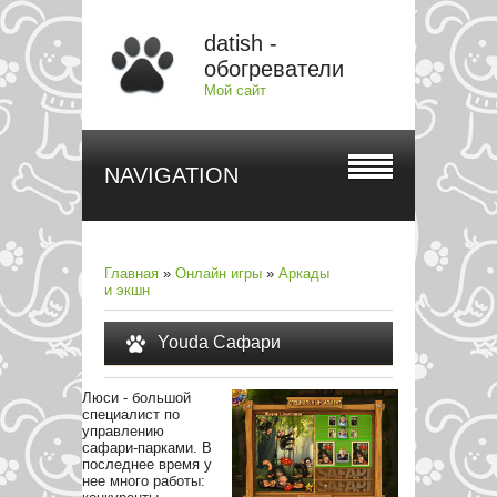
datish -
обогреватели
Мой сайт
NAVIGATION
Главная
»
Онлайн игры
»
Аркады
и экшн
Youda Сафари
Люси - большой
специалист по
управлению
сафари-парками. В
последнее время у
нее много работы: