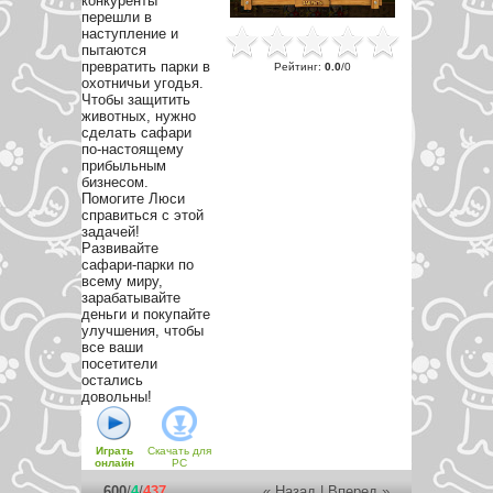
конкуренты
перешли в
наступление и
пытаются
превратить парки в
Рейтинг
:
0.0
/
0
охотничьи угодья.
Чтобы защитить
животных, нужно
сделать сафари
по-настоящему
прибыльным
бизнесом.
Помогите Люси
справиться с этой
задачей!
Развивайте
сафари-парки по
всему миру,
зарабатывайте
деньги и покупайте
улучшения, чтобы
все ваши
посетители
остались
довольны!
Играть
Скачать для
онлайн
PC
600
/
4
/
437
« Назад
|
Вперед »