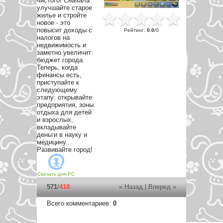
чистого! Сначала
улучшайте старое
жилье и стройте
новое - это
повысит доходы с
Рейтинг
:
0.0
/
0
налогов на
недвижимость и
заметно увеличит
бюджет города.
Теперь, когда
финансы есть,
приступайте к
следующему
этапу: открывайте
предприятия, зоны
отдыха для детей
и взрослых,
вкладывайте
деньги в науку и
медицину...
Развивайте город!
Скачать для
PC
571
/
418
« Назад
|
Вперед »
Всего комментариев
:
0