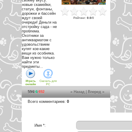
своему вкусу:
новые скамейки,
статуи, фонтаны,
дорожки и бассейн
ждут своей
Рейтинг
:
0.0
/
0
очереди! Деньги на
отстройку сада - не
проблема.
Охотники за
антиквариатом с
удовольствием
купят кое-какие
вещи из особняка.
Вам нужно только
найти эти
предметы...
Играть
Скачать для
онлайн
PC
594
/
4
/
492
« Назад
|
Вперед »
Всего комментариев
:
0
Имя *: