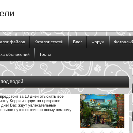
тели
талог файлов
Каталог статей
Блог
Форум
Фотоаль
ска объявлений
Тесты
 под водой
предстоит за 10 дней отыскать все
шку Керри из царства призраков.
м дне! Вас ждут увлекательные
ательное путешествие по всему земному