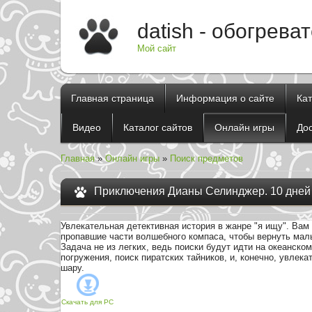
datish - обогрева
Мой сайт
Главная страница
Информация о сайте
Ка
Видео
Каталог сайтов
Онлайн игры
До
Главная
»
Онлайн игры
»
Поиск предметов
Приключения Дианы Селинджер. 10 дней
Увлекательная детективная история в жанре "я ищу". Вам 
пропавшие части волшебного компаса, чтобы вернуть малы
Задача не из легких, ведь поиски будут идти на океанско
погружения, поиск пиратских тайников, и, конечно, увлек
шару.
Скачать для
PC