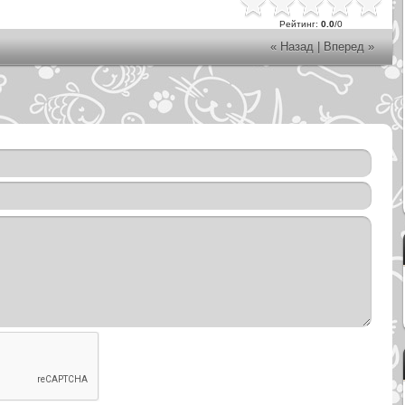
Рейтинг
:
0.0
/
0
« Назад
|
Вперед »