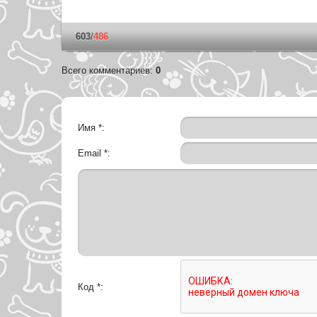
603
/
486
Всего комментариев
:
0
Имя *:
Email *:
Код *: