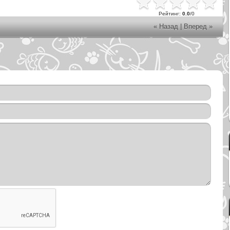
Рейтинг
:
0.0
/
0
« Назад
|
Вперед »