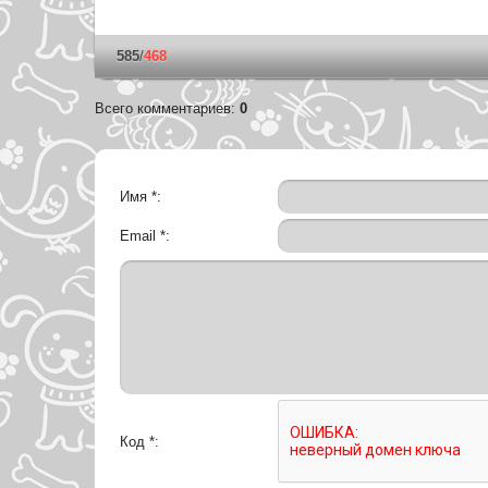
585
/
468
Всего комментариев
:
0
Имя *:
Email *:
Код *: