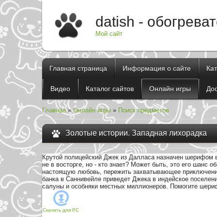
datish - обогрева
Мой сайт
Главная страница
Информация о сайте
Ка
Видео
Каталог сайтов
Онлайн игры
До
Главная
»
Онлайн игры
»
Поиск предметов
Золотые истории. Западная лихорадка
Крутой полицейский Джек из Далласа назначен шерифом в
не в восторге, но - кто знает? Может быть, это его шанс о
настоящую любовь, пережить захватывающее приключение
банка в Саннивейле приведет Джека в индейское поселени
салуны и особняки местных миллионеров. Помогите шери
Скачать для
PC