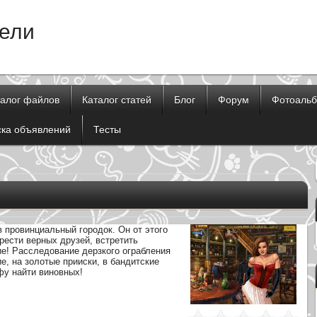
тели
талог файлов
Каталог статей
Блог
Форум
Фотоаль
ска объявлений
Тесты
 провинциальный городок. Он от этого
брести верных друзей, встретить
! Расследование дерзкого ограбления
е, на золотые прииски, в бандитские
фу найти виновных!