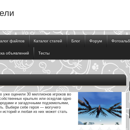
тели
талог файлов
Каталог статей
Блог
Форум
Фотоаль
ска объявлений
Тесты
ую уже оценили 30 миллионов игроков во
 собственных крыльях или оседлав одно
ородами и загадочными подземельями,
ть. Выбери себе героя — могучего
и историй и любая из них может стать