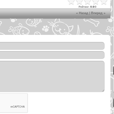
Рейтинг
:
0.0
/
0
« Назад
|
Вперед »