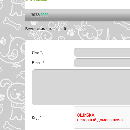
Играть онлайн
3032
/
2090
Всего комментариев
:
0
Имя *:
Email *:
Код *: