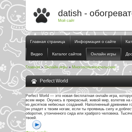
datish - обогрева
Мой сайт
Главная страница
Информация о сайте
Ка
Видео
Каталог сайтов
Онлайн игры
До
Главная
»
Онлайн игры
»
Многопользовательские
Perfect World
Perfect World — это новая бесплатная онлайн игра, котор
всем мире. Окунись в прекрасный, живой мир, взлетев на
из десятков небесных созданий. Наполненный древними г
он упадет к твоим ногам, если ты проявишь силу и доблес
оборотня, утонченного сида или храброго человека. Тысяч
твоей.