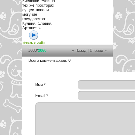
Киевской Руси на
тех же просторах
существовали
могучие
государства:
Куявия, Славия,
Артания.»
Играть онлайн
3033
/
2060
« Назад
|
Вперед »
Всего комментариев
:
0
Имя *:
Email *: