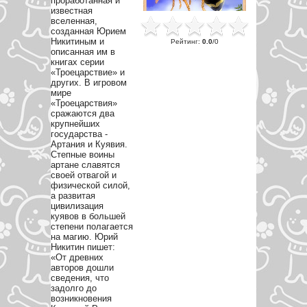
проработанная и
известная
вселенная,
созданная Юрием
Никитиным и
Рейтинг
:
0.0
/
0
описанная им в
книгах серии
«Троецарствие» и
других. В игровом
мире
«Троецарствия»
сражаются два
крупнейших
государства -
Артания и Куявия.
Степные воины
артане славятся
своей отвагой и
физической силой,
а развитая
цивилизация
куявов в большей
степени полагается
на магию. Юрий
Никитин пишет:
«От древних
авторов дошли
сведения, что
задолго до
возникновения