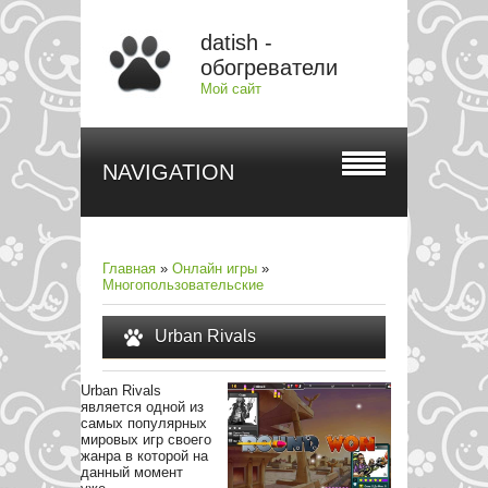
datish -
обогреватели
Мой сайт
NAVIGATION
Главная
»
Онлайн игры
»
Многопользовательские
Urban Rivals
Urban Rivals
является одной из
самых популярных
мировых игр своего
жанра в которой на
данный момент