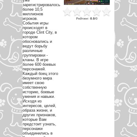
уже
зарегистрировалось
более 10,5
миллионов
игроков.
Рейтинг
:
0.0
/
0
События игры
происходят в
городе Clint City, в
котором
обоcновались и
ведут борьбу
различные
группировки -
кланы. В игре
более 600 боевых
персонажей.
Каждый боец этого
безумного мира
имеет свою
собственную
историю, боевые
умения и навыки.
Исходя из
интересов, целей,
образа жизни, и
других признаков,
которые Вам
предстоит узнать,
персонажи
объединились в