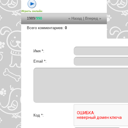
Играть онлайн
1989
/
990
« Назад
|
Вперед »
Всего комментариев
:
0
Имя *:
Email *:
Код *: