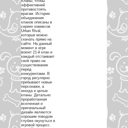
Кланы, чтобы
эффективней
противостоять
врагам. Истории
объединения
кланов описаны в
сериях комиксов
Urban Rival,
которые можно
скачать прямо на
сайте. На данный
момент в игре
воюет 21-й клан и
каждый отстаивает
своё право на
существование
перед
конкурентами. В
город регулярно
пребывают новые
персонажи, а
иногда и целые
кланы. Детально
проработанная
вселенная и
оригинальный
дизайн являются
хорошим поводом
глубже окунуться в
игровой процесс.