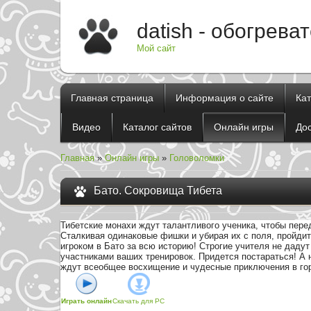
datish - обогрева
Мой сайт
Главная страница
Информация о сайте
Ка
Видео
Каталог сайтов
Онлайн игры
До
Главная
»
Онлайн игры
»
Головоломки
Бато. Сокровища Тибета
Тибетские монахи ждут талантливого ученика, чтобы пере
Сталкивая одинаковые фишки и убирая их с поля, пройдит
игроком в Бато за всю историю! Строгие учителя не дадут
участниками ваших тренировок. Придется постараться! А 
ждут всеобщее восхищение и чудесные приключения в гор
Играть онлайн
Скачать для
PC