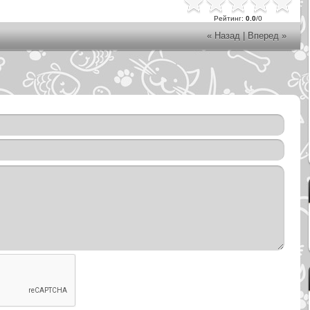
Рейтинг
:
0.0
/
0
« Назад
|
Вперед »