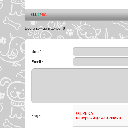
611
/
3
/
451
Всего комментариев
:
0
Имя *:
Email *:
Код *: