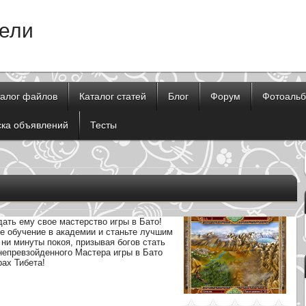
тели
талог файлов
Каталог статей
Блог
Форум
Фотоаль
ска объявлений
Тесты
дать ему свое мастерство игры в Бато!
е обучение в академии и станьте лучшим
 ни минуты покоя, призывая богов стать
непревзойденного Мастера игры в Бато
ах Тибета!