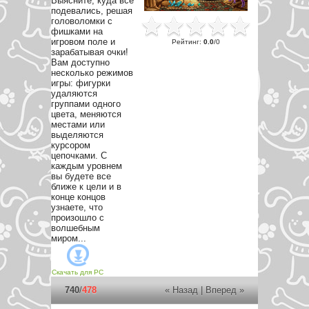
Выясните, куда все
подевались, решая
головоломки с
фишками на
игровом поле и
Рейтинг
:
0.0
/
0
зарабатывая очки!
Вам доступно
несколько режимов
игры: фигурки
удаляются
группами одного
цвета, меняются
местами или
выделяются
курсором
цепочками. С
каждым уровнем
вы будете все
ближе к цели и в
конце концов
узнаете, что
произошло с
волшебным
миром...
Скачать для
PC
740
/
478
« Назад
|
Вперед »