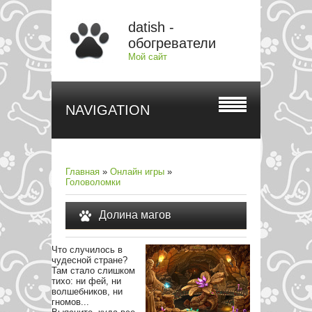
datish -
обогреватели
Мой сайт
NAVIGATION
Главная
»
Онлайн игры
»
Головоломки
Долина магов
Что случилось в
чудесной стране?
Там стало слишком
тихо: ни фей, ни
волшебников, ни
гномов...