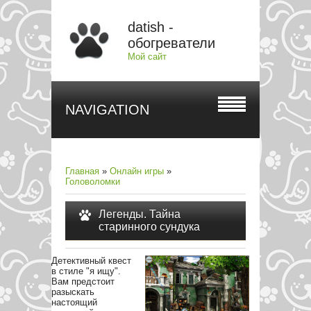
datish -
обогреватели
Мой сайт
NAVIGATION
Главная
»
Онлайн игры
»
Головоломки
Легенды. Тайна
старинного сундука
Детективный квест
в стиле "я ищу".
Вам предстоит
разыскать
настоящий