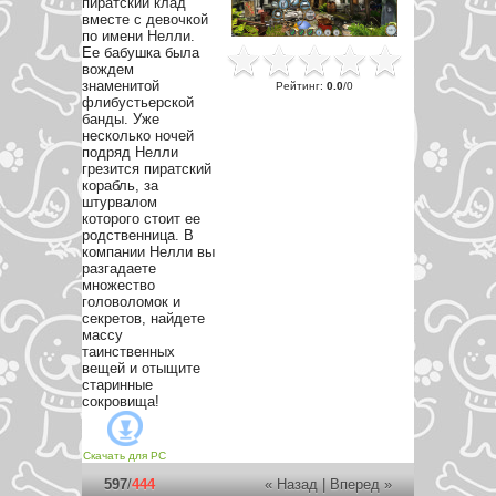
пиратский клад
вместе с девочкой
по имени Нелли.
Ее бабушка была
вождем
знаменитой
Рейтинг
:
0.0
/
0
флибустьерской
банды. Уже
несколько ночей
подряд Нелли
грезится пиратский
корабль, за
штурвалом
которого стоит ее
родственница. В
компании Нелли вы
разгадаете
множество
головоломок и
секретов, найдете
массу
таинственных
вещей и отыщите
старинные
сокровища!
Скачать для
PC
597
/
444
« Назад
|
Вперед »