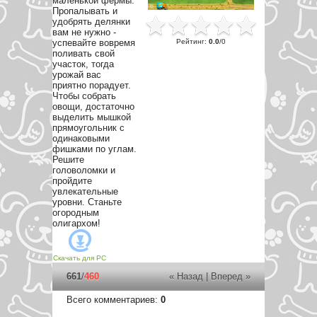
маленькой фермы.
Пропалывать и
удобрять делянки
вам не нужно -
Рейтинг
:
0.0
/
0
успевайте вовремя
поливать свой
участок, тогда
урожай вас
приятно порадует.
Чтобы собрать
овощи, достаточно
выделить мышкой
прямоугольник с
одинаковыми
фишками по углам.
Решите
головоломки и
пройдите
увлекательные
уровни. Станьте
огородным
олигархом!
Скачать для
PC
661
/
460
« Назад
|
Вперед »
Всего комментариев
:
0