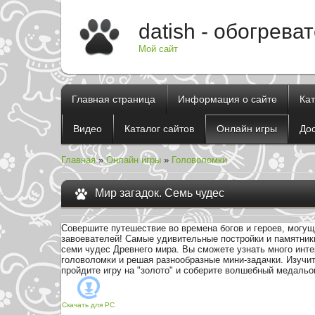
datish - обогрева
Мой сайт
Главная страница
Информация о сайте
Ка
Видео
Каталог сайтов
Онлайн игры
До
Главная
»
Онлайн игры
»
Головоломки
Мир загадок. Семь чудес
Совершите путешествие во времена богов и героев, могу
завоевателей! Самые удивительные постройки и памятник
семи чудес Древнего мира. Вы сможете узнать много инте
головоломки и решая разнообразные мини-задачки. Изучит
пройдите игру на "золото" и соберите волшебный медальо
Скачать для
PC