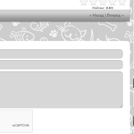
Рейтинг
:
0.0
/
0
« Назад
|
Вперед »