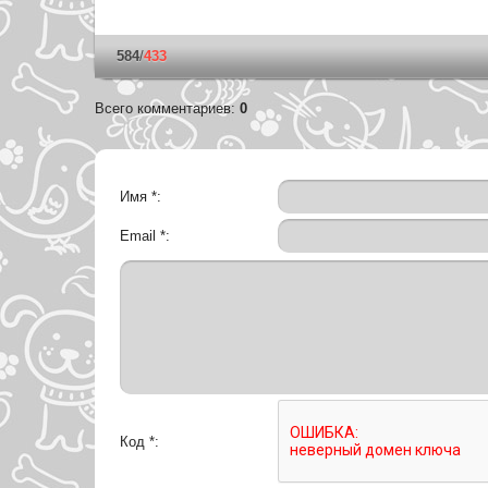
584
/
433
Всего комментариев
:
0
Имя *:
Email *:
Код *: