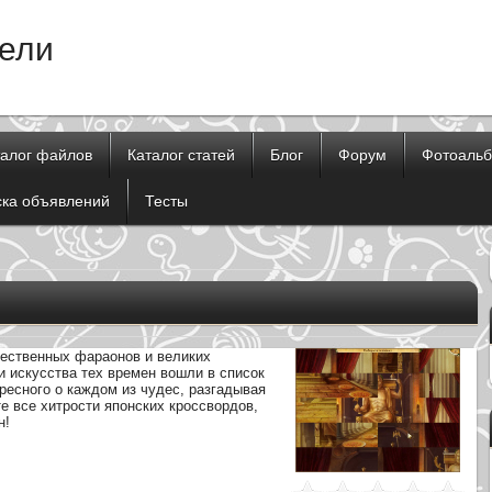
тели
талог файлов
Каталог статей
Блог
Форум
Фотоаль
ска объявлений
Тесты
щественных фараонов и великих
и искусства тех времен вошли в список
ресного о каждом из чудес, разгадывая
е все хитрости японских кроссвордов,
н!