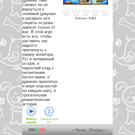
древних тайн.
Сможет ли он
вернуться к
любимой девушке
и раскрыть все
Рейтинг
:
0.0
/
0
секреты острова -
зависит только от
вас. В этой игре
есть все, чтобы
заставить вас
надолго
прилипнуть к
экрану монитора.
Тут и затерянный
остров, и
пиратский клад с
несметными
богатствами, и
древнее проклятье,
и море опасностей
на каждом шагу, и
трогательная
романтическая
история.
Играть
Скачать для
онлайн
PC
590
/
2
/
430
« Назад
|
Вперед »